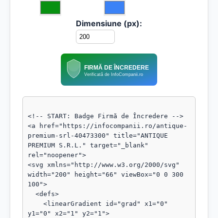
Dimensiune (px):
FIRMĂ DE ÎNCREDERE
Verificată de InfoCompanii.ro
<!-- START: Badge Firmă de Încredere -->

<a href="https://infocompanii.ro/antique-
premium-srl-40473300" title="ANTIQUE 
PREMIUM S.R.L." target="_blank" 
rel="noopener">

<svg xmlns="http://www.w3.org/2000/svg" 
width="200" height="66" viewBox="0 0 300 
100">

  <defs>

    <linearGradient id="grad" x1="0" 
y1="0" x2="1" y2="1">
