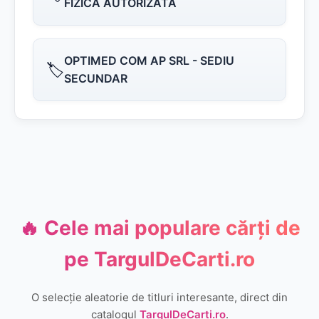
FIZICĂ AUTORIZATĂ
OPTIMED COM AP SRL - SEDIU
🏷️
SECUNDAR
🔥 Cele mai populare cărți de
pe
TargulDeCarti.ro
O selecție aleatorie de titluri interesante, direct din
catalogul
TargulDeCarti.ro
.