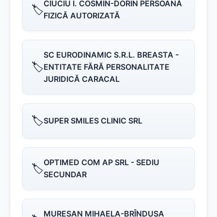
CIUCIU I. COSMIN-DORIN PERSOANĂ
🏷️
FIZICĂ AUTORIZATĂ
SC EURODINAMIC S.R.L. BREASTA -
🏷️
ENTITATE FĂRĂ PERSONALITATE
JURIDICĂ CARACAL
🏷️
SUPER SMILES CLINIC SRL
OPTIMED COM AP SRL - SEDIU
🏷️
SECUNDAR
MUREŞAN MIHAELA-BRÎNDUŞA