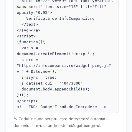
  <text x="72" y="69" font-family="Arial, 
sans-serif" font-size="13" fill="#fff" 
opacity="0.95">

    Verificată de InfoCompanii.ro

  </text>

</svg></a>

<script>

(function(){

  var s = 
document.createElement('script');

  s.src = 
"https://infocompanii.ro/widget-ping.js?
v=" + Date.now();

  s.async = true;

  s.dataset.cui = "40473300";

  document.body.appendChild(s);

})();

</script>

<!-- END: Badge Firmă de Încredere -->
🔧 Codul include scriptul care detectează automat
domeniul site-ului unde este adăugat badge-ul.