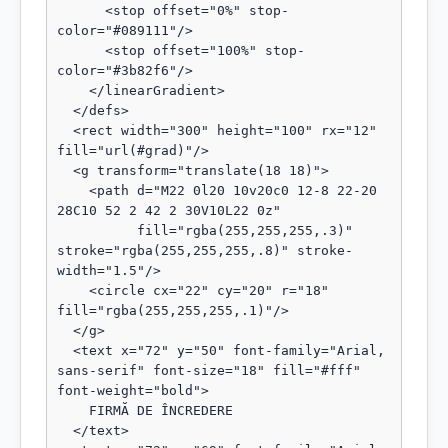
      <stop offset="0%" stop-
color="#089111"/>

      <stop offset="100%" stop-
color="#3b82f6"/>

    </linearGradient>

  </defs>

  <rect width="300" height="100" rx="12" 
fill="url(#grad)"/>

  <g transform="translate(18 18)">

    <path d="M22 0l20 10v20c0 12-8 22-20 
28C10 52 2 42 2 30V10L22 0z"

          fill="rgba(255,255,255,.3)" 
stroke="rgba(255,255,255,.8)" stroke-
width="1.5"/>

    <circle cx="22" cy="20" r="18" 
fill="rgba(255,255,255,.1)"/>

  </g>

  <text x="72" y="50" font-family="Arial, 
sans-serif" font-size="18" fill="#fff" 
font-weight="bold">

    FIRMĂ DE ÎNCREDERE

  </text>
