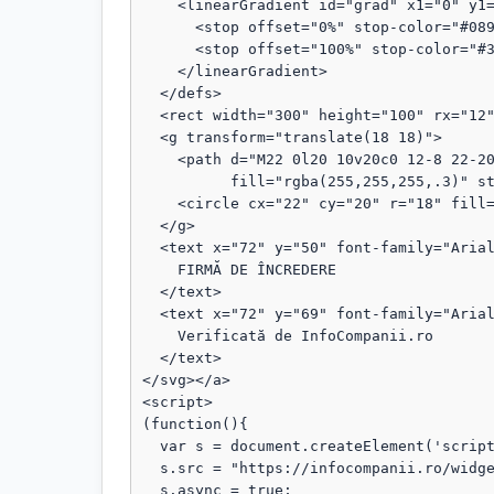
    <linearGradient id="grad" x1="0" y1="0" x2="1" y2="1">

      <stop offset="0%" stop-color="#089111"/>

      <stop offset="100%" stop-color="#3b82f6"/>

    </linearGradient>

  </defs>

  <rect width="300" height="100" rx="12" fill="url(#grad)"/>

  <g transform="translate(18 18)">

    <path d="M22 0l20 10v20c0 12-8 22-20 28C10 52 2 42 2 30V10L22 0z"

          fill="rgba(255,255,255,.3)" stroke="rgba(255,255,255,.8)" stroke-width="1.5"/>

    <circle cx="22" cy="20" r="18" fill="rgba(255,255,255,.1)"/>

  </g>

  <text x="72" y="50" font-family="Arial, sans-serif" font-size="18" fill="#fff" font-weight="bold">

    FIRMĂ DE ÎNCREDERE

  </text>

  <text x="72" y="69" font-family="Arial, sans-serif" font-size="13" fill="#fff" opacity="0.95">

    Verificată de InfoCompanii.ro

  </text>

</svg></a>

<script>

(function(){

  var s = document.createElement('script');

  s.src = "https://infocompanii.ro/widget-ping.js?v=" + Date.now();

  s.async = true;
