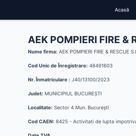
Acasă
AEK POMPIERI FIRE & 
Nume firma:
AEK POMPIERI FIRE & RESCUE S.R
Cod Unic de Înregistrare:
48491603
Nr. Înmatriculare :
J40/13100/2023
Judet:
MUNICIPIUL BUCUREŞTI
Localitate:
Sector 4 Mun. Bucureşti
Cod CAEN:
8425 - Activitati de lupta impotriva
Date TVA