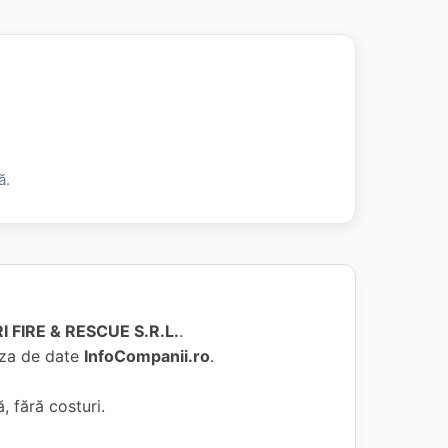
ă.
 FIRE & RESCUE S.R.L.
.
baza de date
InfoCompanii.ro
.
, fără costuri.