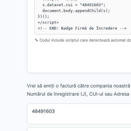
  s.dataset.cui = "48491603";

  document.body.appendChild(s);

})();

</script>

<!-- END: Badge Firmă de Încredere -->
🔧 Codul include scriptul care detectează automat d
Vrei să emiți o factură către compania noastră 
Numărul de înregistrare (J), CUI-ul sau Adresa s
48491603