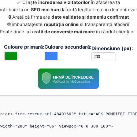
✅ Crește
încrederea vizitatorilor
în afacerea ta
ontribuie la un
SEO mai bun
datorită legăturii cu un domeniu ver
🔒 Arată că firma are
date validate și domeniu confirmat
🌐 Îmbunătățește
reputația online
și transparența afacerii
 Poate duce la o
rată de conversie mai mare
în rândul clienților
Culoare primară:
Culoare secundară:
Dimensiune (px):
FIRMĂ DE ÎNCREDERE
Verificată de InfoCompanii.ro


pieri-fire-rescue-srl-48491603" title="AEK POMPIERI FIRE
width="200" height="66" viewBox="0 0 300 100">
