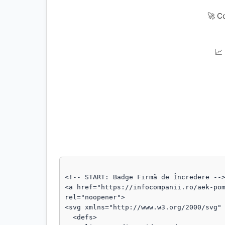
🚀 C
📈
<!-- START: Badge Firmă de Încredere -->
<a href="https://infocompanii.ro/aek-pom
rel="noopener">

<svg xmlns="http://www.w3.org/2000/svg" 
  <defs>
