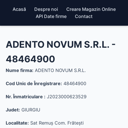
Acasă
Despre noi
Creare Magazin Online
API Date firme
Contact
ADENTO NOVUM S.R.L. -
48464900
Nume firma:
ADENTO NOVUM S.R.L.
Cod Unic de Înregistrare:
48464900
Nr. Înmatriculare :
J2023000623529
Judet:
GIURGIU
Localitate:
Sat Remuş Com. Frăteşti