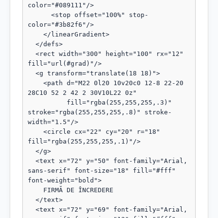
color="#089111"/>

      <stop offset="100%" stop-
color="#3b82f6"/>

    </linearGradient>

  </defs>

  <rect width="300" height="100" rx="12" 
fill="url(#grad)"/>

  <g transform="translate(18 18)">

    <path d="M22 0l20 10v20c0 12-8 22-20 
28C10 52 2 42 2 30V10L22 0z"

          fill="rgba(255,255,255,.3)" 
stroke="rgba(255,255,255,.8)" stroke-
width="1.5"/>

    <circle cx="22" cy="20" r="18" 
fill="rgba(255,255,255,.1)"/>

  </g>

  <text x="72" y="50" font-family="Arial, 
sans-serif" font-size="18" fill="#fff" 
font-weight="bold">

    FIRMĂ DE ÎNCREDERE

  </text>

  <text x="72" y="69" font-family="Arial, 