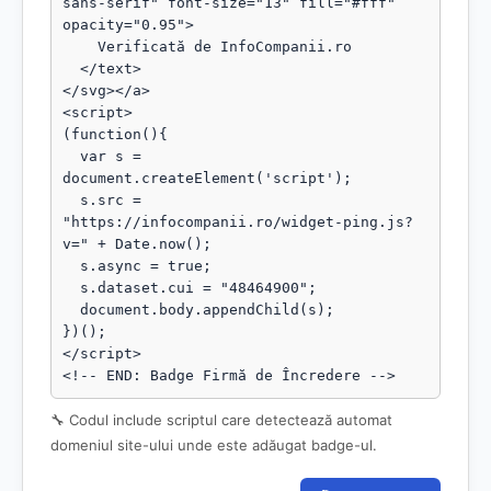
sans-serif" font-size="13" fill="#fff" 
opacity="0.95">

    Verificată de InfoCompanii.ro

  </text>

</svg></a>

<script>

(function(){

  var s = 
document.createElement('script');

  s.src = 
"https://infocompanii.ro/widget-ping.js?
v=" + Date.now();

  s.async = true;

  s.dataset.cui = "48464900";

  document.body.appendChild(s);

})();

</script>

<!-- END: Badge Firmă de Încredere -->
🔧 Codul include scriptul care detectează automat
domeniul site-ului unde este adăugat badge-ul.