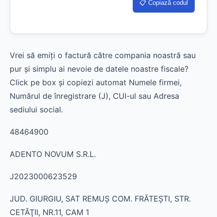
📋 Copiază codul
Vrei să emiți o factură către compania noastră sau
pur și simplu ai nevoie de datele noastre fiscale?
Click pe box și copiezi automat Numele firmei,
Numărul de înregistrare (J), CUI-ul sau Adresa
sediului social.
48464900
ADENTO NOVUM S.R.L.
J2023000623529
JUD. GIURGIU, SAT REMUŞ COM. FRĂTEŞTI, STR.
CETĂŢII, NR.11, CAM 1