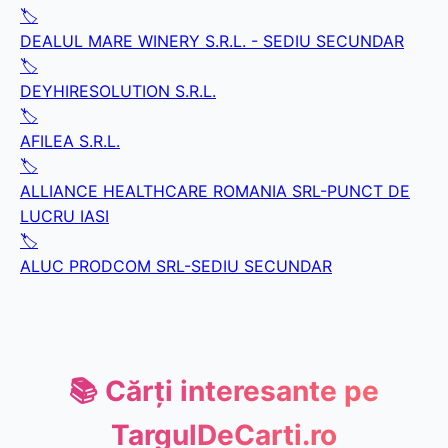
🏷️
DEALUL MARE WINERY S.R.L. - SEDIU SECUNDAR
🏷️
DEYHIRESOLUTION S.R.L.
🏷️
AFILEA S.R.L.
🏷️
ALLIANCE HEALTHCARE ROMANIA SRL-PUNCT DE
LUCRU IASI
🏷️
ALUC PRODCOM SRL-SEDIU SECUNDAR
📚 Cărți interesante pe
TargulDeCarti.ro