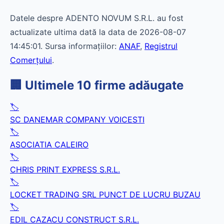
Datele despre ADENTO NOVUM S.R.L. au fost
actualizate ultima dată la data de 2026-08-07
14:45:01. Sursa informațiilor:
ANAF
,
Registrul
Comerțului
.
🏢 Ultimele 10 firme adăugate
🏷️
SC DANEMAR COMPANY VOICESTI
🏷️
ASOCIATIA CALEIRO
🏷️
CHRIS PRINT EXPRESS S.R.L.
🏷️
LOCKET TRADING SRL PUNCT DE LUCRU BUZAU
🏷️
EDIL CAZACU CONSTRUCT S.R.L.