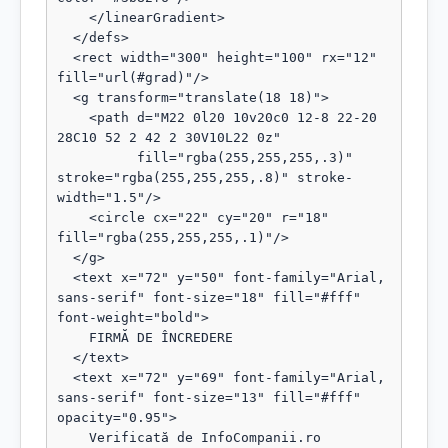
    </linearGradient>

  </defs>

  <rect width="300" height="100" rx="12" 
fill="url(#grad)"/>

  <g transform="translate(18 18)">

    <path d="M22 0l20 10v20c0 12-8 22-20 
28C10 52 2 42 2 30V10L22 0z"

          fill="rgba(255,255,255,.3)" 
stroke="rgba(255,255,255,.8)" stroke-
width="1.5"/>

    <circle cx="22" cy="20" r="18" 
fill="rgba(255,255,255,.1)"/>

  </g>

  <text x="72" y="50" font-family="Arial, 
sans-serif" font-size="18" fill="#fff" 
font-weight="bold">

    FIRMĂ DE ÎNCREDERE

  </text>

  <text x="72" y="69" font-family="Arial, 
sans-serif" font-size="13" fill="#fff" 
opacity="0.95">

    Verificată de InfoCompanii.ro
