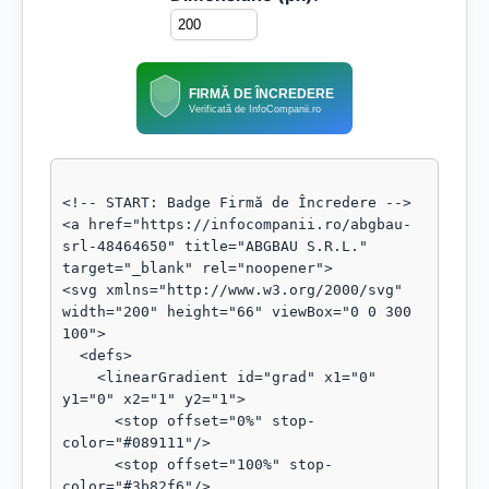
FIRMĂ DE ÎNCREDERE
Verificată de InfoCompanii.ro
<!-- START: Badge Firmă de Încredere -->

<a href="https://infocompanii.ro/abgbau-
srl-48464650" title="ABGBAU S.R.L." 
target="_blank" rel="noopener">

<svg xmlns="http://www.w3.org/2000/svg" 
width="200" height="66" viewBox="0 0 300 
100">

  <defs>

    <linearGradient id="grad" x1="0" 
y1="0" x2="1" y2="1">

      <stop offset="0%" stop-
color="#089111"/>

      <stop offset="100%" stop-
color="#3b82f6"/>
