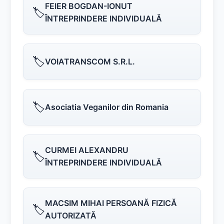
FEIER BOGDAN-IONUT
🏷️
ÎNTREPRINDERE INDIVIDUALĂ
🏷️
VOIATRANSCOM S.R.L.
🏷️
Asociatia Veganilor din Romania
CURMEI ALEXANDRU
🏷️
ÎNTREPRINDERE INDIVIDUALĂ
MACSIM MIHAI PERSOANĂ FIZICĂ
🏷️
AUTORIZATĂ