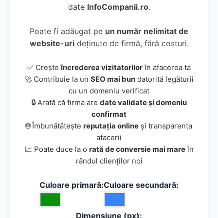
date
InfoCompanii.ro
.
Poate fi adăugat pe
un număr nelimitat de
website-uri
deținute de firmă, fără costuri.
✅ Crește
încrederea vizitatorilor
în afacerea ta
🚀 Contribuie la un
SEO mai bun
datorită legăturii
cu un domeniu verificat
🔒 Arată că firma are
date validate și domeniu
confirmat
🌐 Îmbunătățește
reputația online
și transparența
afacerii
📈 Poate duce la o
rată de conversie mai mare
în
rândul clienților noi
Culoare primară:
Culoare secundară:
Dimensiune (px):