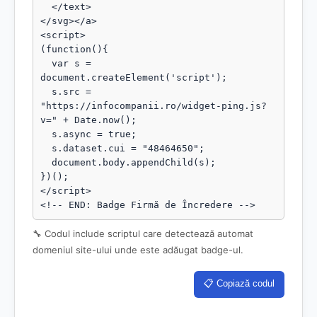
  </text>

</svg></a>

<script>

(function(){

  var s = 
document.createElement('script');

  s.src = 
"https://infocompanii.ro/widget-ping.js?
v=" + Date.now();

  s.async = true;

  s.dataset.cui = "48464650";

  document.body.appendChild(s);

})();

</script>

<!-- END: Badge Firmă de Încredere -->
🔧 Codul include scriptul care detectează automat
domeniul site-ului unde este adăugat badge-ul.
📋 Copiază codul