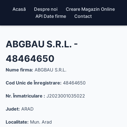
Acasă
Despre noi
Creare Magazin Online
API Date firme
Contact
ABGBAU S.R.L. -
48464650
Nume firma:
ABGBAU S.R.L.
Cod Unic de Înregistrare:
48464650
Nr. Înmatriculare :
J2023001035022
Judet:
ARAD
Localitate:
Mun. Arad