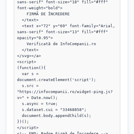
sans-serif" font-size="18" fill="#fff" 
font-weight="bold">

    FIRMĂ DE ÎNCREDERE

  </text>

  <text x="72" y="69" font-family="Arial, 
sans-serif" font-size="13" fill="#fff" 
opacity="0.95">

    Verificată de InfoCompanii.ro

  </text>

</svg></a>

<script>

(function(){

  var s = 
document.createElement('script');

  s.src = 
"https://infocompanii.ro/widget-ping.js?
v=" + Date.now();

  s.async = true;

  s.dataset.cui = "33468858";

  document.body.appendChild(s);

})();

</script>

<!-- END: Badge Firmă de Încredere -->