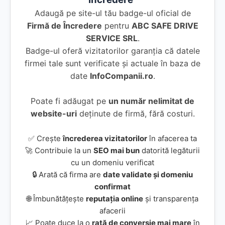
Adaugă pe site-ul tău badge-ul oficial de
Firmă de Încredere
pentru
ABC SAFE DRIVE
SERVICE SRL
.
Badge-ul oferă vizitatorilor garanția că datele
firmei tale sunt verificate și actuale în baza de
date
InfoCompanii.ro
.
Poate fi adăugat pe
un număr nelimitat de
website-uri
deținute de firmă, fără costuri.
✅ Crește
încrederea vizitatorilor
în afacerea ta
🚀 Contribuie la un
SEO mai bun
datorită legăturii
cu un domeniu verificat
🔒 Arată că firma are
date validate și domeniu
confirmat
🌐 Îmbunătățește
reputația online
și transparența
afacerii
📈 Poate duce la o
rată de conversie mai mare
în