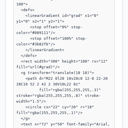
100">

  <defs>

    <linearGradient id="grad" x1="0" 
y1="0" x2="1" y2="1">

      <stop offset="0%" stop-
color="#089111"/>

      <stop offset="100%" stop-
color="#3b82f6"/>

    </linearGradient>

  </defs>

  <rect width="300" height="100" rx="12" 
fill="url(#grad)"/>

  <g transform="translate(18 18)">

    <path d="M22 0l20 10v20c0 12-8 22-20 
28C10 52 2 42 2 30V10L22 0z"

          fill="rgba(255,255,255,.3)" 
stroke="rgba(255,255,255,.8)" stroke-
width="1.5"/>

    <circle cx="22" cy="20" r="18" 
fill="rgba(255,255,255,.1)"/>

  </g>

  <text x="72" y="50" font-family="Arial, 