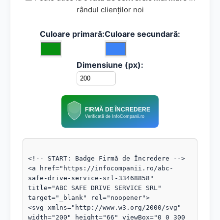
rândul clienților noi
Culoare primară:
Culoare secundară:
Dimensiune (px):
FIRMĂ DE ÎNCREDERE
Verificată de InfoCompanii.ro
<!-- START: Badge Firmă de Încredere -->

<a href="https://infocompanii.ro/abc-
safe-drive-service-srl-33468858" 
title="ABC SAFE DRIVE SERVICE SRL" 
target="_blank" rel="noopener">

<svg xmlns="http://www.w3.org/2000/svg" 
width="200" height="66" viewBox="0 0 300 