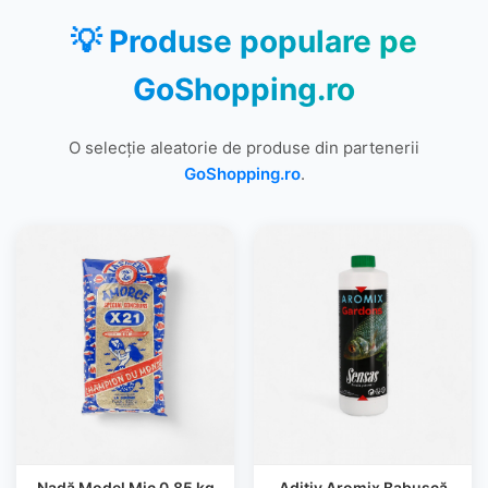
💡 Produse populare pe
GoShopping.ro
O selecție aleatorie de produse din partenerii
GoShopping.ro
.
Nadă Model Mic 0.85 kg
Aditiv Aromix Babuşcă