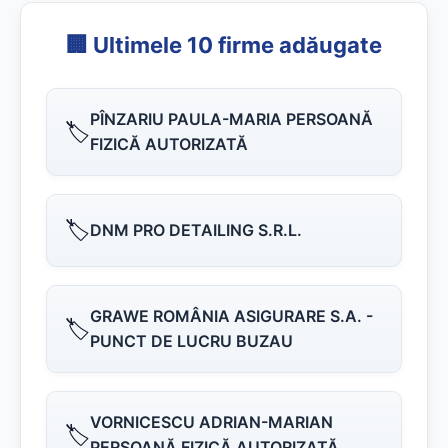
🏢 Ultimele 10 firme adăugate
PÎNZARIU PAULA-MARIA PERSOANĂ
🏷️
FIZICĂ AUTORIZATĂ
🏷️
DNM PRO DETAILING S.R.L.
GRAWE ROMÂNIA ASIGURARE S.A. -
🏷️
PUNCT DE LUCRU BUZAU
VORNICESCU ADRIAN-MARIAN
🏷️
PERSOANĂ FIZICĂ AUTORIZATĂ